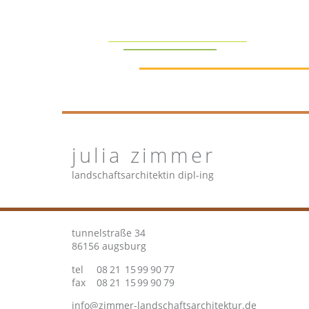
julia
zimmer
landschaftsarchitektin dipl-ing
tunnelstraße 34
86156
augsburg
tel
08
21
15
99
90
77
fax
08
21
15
99
90
79
info@zimmer-landschaftsarchitektur.de